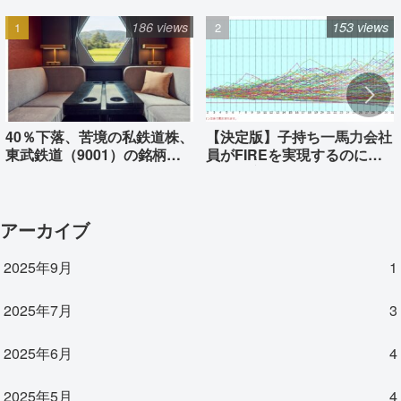
186 views
153 views
40％下落、苦境の私鉄道株、
【決定版】子持ち一馬力会社
東武鉄道（9001）の銘柄分
員がFIREを実現するのに必
析
要な資産はいくらか
アーカイブ
2025年9月
1
2025年7月
3
2025年6月
4
2025年5月
4