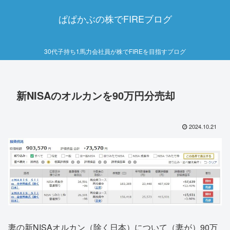
ぱぱかぶの株でFIREブログ
30代子持ち1馬力会社員が株でFIREを目指すブログ
新NISAのオルカンを90万円分売却
2024.10.21
妻の新NISAオルカン（除く日本）について（妻が）90万