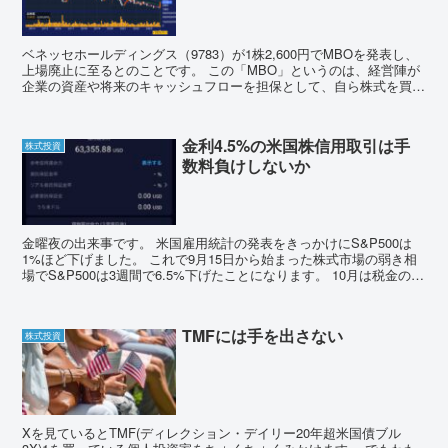
ベネッセホールディングス（9783）が1株2,600円でMBOを発表し、
上場廃止に至るとのことです。 この「MBO」というのは、経営陣が
企業の資産や将来のキャッシュフローを担保として、自ら株式を買収
して独立を目指す手法です。 実は数ヶ月前に...
金利4.5%の米国株信用取引は手
株式投資
数料負けしないか
金曜夜の出来事です。 米国雇用統計の発表をきっかけにS&P500は
1%ほど下げました。 これで9月15日から始まった株式市場の弱き相
場でS&P500は3週間で6.5%下げたことになります。 10月は税金の損
だしを理由に下げるというアノマリー...
TMFには手を出さない
株式投資
Xを見ているとTMF(ディレクション・デイリー20年超米国債ブル