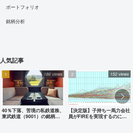
ポートフォリオ
銘柄分析
人気記事
186 views
152 views
40％下落、苦境の私鉄道株、
【決定版】子持ち一馬力会社
東武鉄道（9001）の銘柄分
員がFIREを実現するのに必
析
要な資産はいくらか