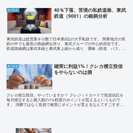
40％下落、苦境の私鉄道株、東武
株式投資
鉄道（9001）の銘柄分析
東武鉄道は総営業キロ数で日本第2位の大手私鉄です。 関東地方の民
鉄の中でも最長の路線網を誇り、東武グループの中心的存在です。
鉄道路線網は東武本線と東武東上線から成り、運輸（鉄道、バス、タ
クシー）、流通（東武百貨店、東武ストア）、レジャー（...
確実に利益1%！クレカ積立投信
株式投資
をやらないのは損
クレカ積立投信、やっていますか？ クレジットカードで投資信託を
毎月積立すると購入額の1%程度のポイントが貰えるというもので
す。 消費ではなく投資で確実にポイントが貰えるなんてすごすぎで
はありませんか？ まさに現代の錬金術です！ このクレカ積...