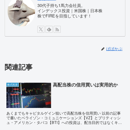
30代子持ち1馬力会社員。
インデックス投資｜米国株｜日本株
株でFIREを目指しています！
ぱぱかぶ
関連記事
高配当株の信用買いは実用的か
株式投資
あくまでもキャピタルゲイン狙いで高配当株を信用買い 以前の記事
で書いたベライゾン・コミュニケーションズ【VZ】とブリティッシ
ュ・アメリカン・タバコ【BTI】への投資は、配当目的ではなくキャ
ピタルゲインを取りに行く投資です。 高配当は信用買い...