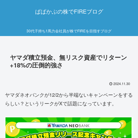
ぱぱかぶの株でFIREブログ
30代子持ち1馬力会社員が株でFIREを目指すブログ
ヤマダ積立預金、無リスク資産でリターン
+18%の圧倒的強さ
2024.11.30
ヤマダネオバンクが12/2から半端ないキャンペーンをする
らしい？というリークがXで話題になっています。