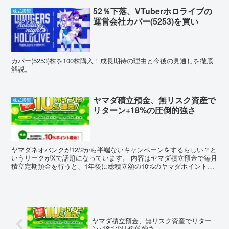
52％下落、VTuberホロライブの
株式投資
運営会社カバー(5253)を買い
カバー(5253)株を100株購入！成長期待の理由と今後の見通しを徹底
解説。
ヤマダ積立預金、無リスク資産で
株式投資
リターン+18%の圧倒的強さ
ヤマダネオバンクが12/2から半端ないキャンペーンをするらしい？と
いうリークがXで話題になっています。 内容はヤマダ積立預金で毎月
積立定期預金を行うと、1年後に総積立額の10%のヤマダポイントが
付与されるというもの。 それも上限なしで......
ヤマダ積立預金、無リスク資産でリター
ン+18%の圧倒的強さ