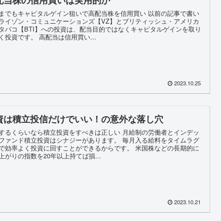
までもキャピタルゲイン狙いで高配当株を信用買い 以前の記事で書い
ライゾン・コミュニケーションズ【VZ】とブリティッシュ・アメリカ
タバコ【BTI】への投資は、配当目的ではなくキャピタルゲインを取り
く投資です。 高配当は信用買い...
2023.10.25
資は積立投信だけでいい！の意外な落し穴
するくらいなら積立投資をすべきは正しい 月給制の労働者とインデッ
ファンド積立投資はシナジーがあります。 毎月入る給料をタイムラグ
で効率よく投資に回すことができるからです。 米国株などの長期的に
上がりの指数を20年以上持てば損...
2023.10.21