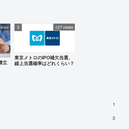
views
127 views
東京メトロのIPO補欠当選、
積立
繰上当選確率はどれくらい？
1
3