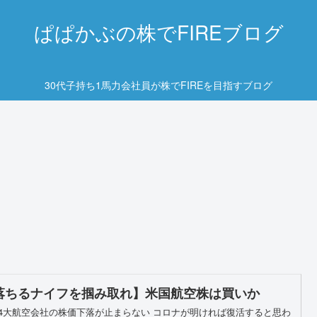
ぱぱかぶの株でFIREブログ
30代子持ち1馬力会社員が株でFIREを目指すブログ
落ちるナイフを掴み取れ】米国航空株は買いか
4大航空会社の株価下落が止まらない コロナが明ければ復活すると思わ