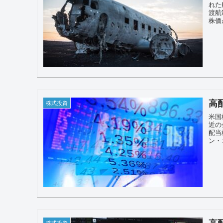
れた
渡航
株価
高
株式投資
米国
近の
配当
ン・
高
株式投資