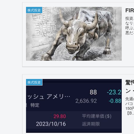
F
株式投資
投資
なリ
呼ぶ
悪だ
驚
株式投資
ン
先週
バコ
15
【B..