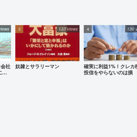
views
133 views
130 
力会社
奴隷とサラリーマン
確実に利益1%！クレカ
に必
投信をやらないのは損