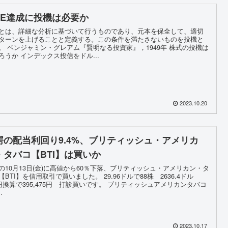
IRE達成に投機は必要か
とは、詳細な分析に基づいて行うものであり、元本を保全して、適切
ターンを上げることと定義する。この条件を満たさないものを投機と
。 ベンジャミン・グレアム『賢明なる投資家』，1949年 株式の投機は
ろうか インデックス投信をドル...
2023.10.20
愕の配当利回り9.4%、ブリティッシュ・アメリカ
・タバコ【BTI】は買いか
の10月13日(金)に高値から60％下落、ブリティッシュ・アメリカン・タ
【BTI】を信用取引で買いました。 29.96ドルで88株 2636.4ドル
0円換算で395,475円 打診買いです。 ブリティッシュアメリカンタバコ
.
2023.10.17