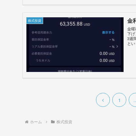
金
株式投資
金曜
下げ
3週
とい
前
1
へ
ホーム
株式投資