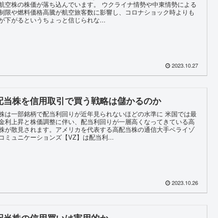
航空株の株価が落ち込んでいます。 ウクライナ情勢や中東情勢による
制限や燃料価格高騰が航空旅客数に影響し、コロナショック時よりも
が下がるというちょっと信じられな...
2023.10.27
配当株を信用取引で買う戦略は儲かるのか
株は一部銘柄で配当利回りが近年見られないほどの水準に 米国では最
金利上昇と株価調整に伴い、配当利回りが一層高くなってきている高
株が散見されます。アメリカを代表する高配当株の通信大手ベライゾ
コミュニケーションズ【VZ】は配当利...
2023.10.26
配当株の信用買いは実用的か