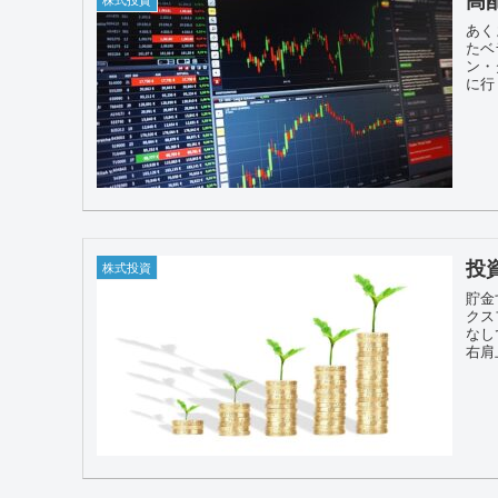
あく
たベ
ン・
に行
投
株式投資
貯金
クス
なし
右肩