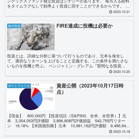
ンデックスファンド積立投資はシナジーがあります。 毎月入る給料
をタイムラグなしで効率よく投資に回すことができるからです。 米
国株などの長期的に右肩上がりの指数を20年以上持てば損...
2023.10.21
FIRE達成に投機は必要か
株式投資
投資とは、詳細な分析に基づいて行うものであり、元本を保全し
て、適切なリターンを上げることと定義する。この条件を満たさな
いものを投機と呼ぶ。 ベンジャミン・グレアム『賢明なる投資
家』，1949年 株式の投機は悪だろうか インデックス投信をドル...
2023.10.20
資産公開（2023年10月17日時
ポートフォリオ
点）
【現金】 800,000円 【投資信託（S&P500、全米、全世界）】元
本 3,354,053円評価額 3,896,808円評価損益 542,755円リター
ン 16.18% 【米国個別株】元本 10,981,162円評価額 9,466,64...
2023.10.18