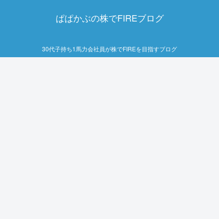
ぱぱかぶの株でFIREブログ
30代子持ち1馬力会社員が株でFIREを目指すブログ