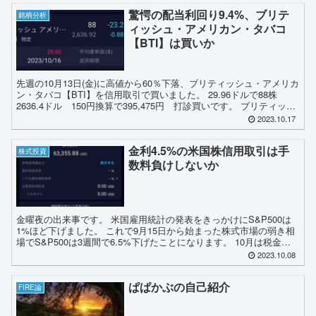
驚愕の配当利回り9.4%、ブリテ
銘柄分析
ィッシュ・アメリカン・タバコ
【BTI】は買いか
先週の10月13日(金)に高値から60％下落、ブリティッシュ・アメリカ
ン・タバコ【BTI】を信用取引で買いました。 29.96ドルで88株
2636.4ドル 150円換算で395,475円 打診買いです。 ブリティッシ
ュアメリカンタバコ【B...
2023.10.17
金利4.5%の米国株信用取引は手
株式投資
数料負けしないか
金曜夜の出来事です。 米国雇用統計の発表をきっかけにS&P500は
1%ほど下げました。 これで9月15日から始まった株式市場の弱き相
場でS&P500は3週間で6.5%下げたことになります。 10月は税金の
損だしを理由に下げるというアノマリー...
2023.10.08
ぱぱかぶの自己紹介
FIRE論