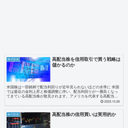
高配当株を信用取引で買う戦略は
株式投資
儲かるのか
米国株は一部銘柄で配当利回りが近年見られないほどの水準に 米国
では最近の金利上昇と株価調整に伴い、配当利回りが一層高くなっ
てきている高配当株が散見されます。アメリカを代表する高配当株
の通信大手ベライゾン・コミュニケーションズ【VZ】は配当利...
2023.10.26
高配当株の信用買いは実用的か
株式投資