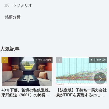
ポートフォリオ
銘柄分析
人気記事
186 views
152 views
40％下落、苦境の私鉄道株、
【決定版】子持ち一馬力会社
東武鉄道（9001）の銘柄分
員がFIREを実現するのに必
析
要な資産はいくらか