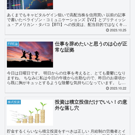
あくまでもキャピタルゲイン狙いで高配当株を信用買い 以前の記事
で書いたベライゾン・コミュニケーションズ【VZ】とブリティッシ
ュ・アメリカン・タバコ【BTI】への投資は、配当目的ではなくキャ
ピタルゲインを取りに行く投資です。 高配当は信用買い...
2023.10.25
仕事を辞めたいと思うのは心が正
FIRE論
常な証拠
今日は日曜日です。 明日からの仕事を考えると、とても憂鬱になり
ますね。 ちなみに私は今日の午後から出勤なので、昨日のお昼頃か
ら既に胸がキュッとするような陰鬱な気持ちになっています。 しか
もこの日曜出勤の補填は手当ではなく振替休みなんです。 ...
2023.10.22
投資は積立投信だけでいい！の意
株式投資
外な落し穴
貯金するくらいなら積立投資をすべきは正しい 月給制の労働者とイ